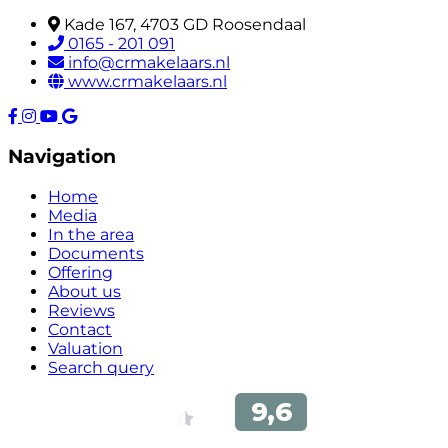
Kade 167, 4703 GD Roosendaal
0165 - 201 091
info@crmakelaars.nl
www.crmakelaars.nl
Navigation
Home
Media
In the area
Documents
Offering
About us
Reviews
Contact
Valuation
Search query