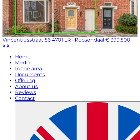
Vincentiusstraat 56
4701 LR · Roosendaal
€ 399.500
k.k.
Home
Media
In the area
Documents
Offering
About us
Reviews
Contact