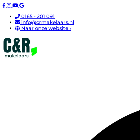
0165 - 201 091
info@crmakelaars.nl
Naar onze website ›