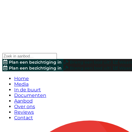
Plan een bezichtiging in
Breng een bod uit!
Waard
Plan een bezichtiging in
Breng een bod uit!
Waard
Home
Media
In de buurt
Documenten
Aanbod
Over ons
Reviews
Contact