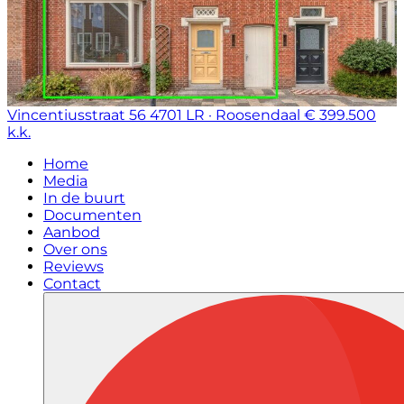
Vincentiusstraat 56
4701 LR · Roosendaal
€ 399.500
k.k.
Home
Media
In de buurt
Documenten
Aanbod
Over ons
Reviews
Contact