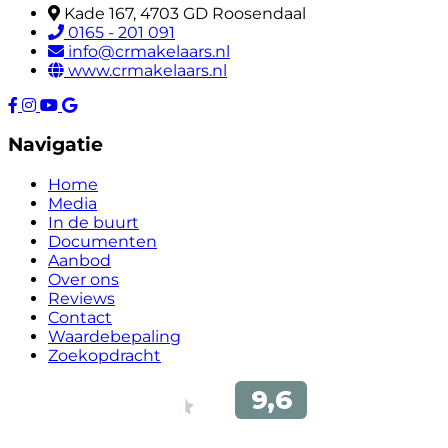
Kade 167, 4703 GD Roosendaal
0165 - 201 091
info@crmakelaars.nl
www.crmakelaars.nl
Navigatie
Home
Media
In de buurt
Documenten
Aanbod
Over ons
Reviews
Contact
Waardebepaling
Zoekopdracht