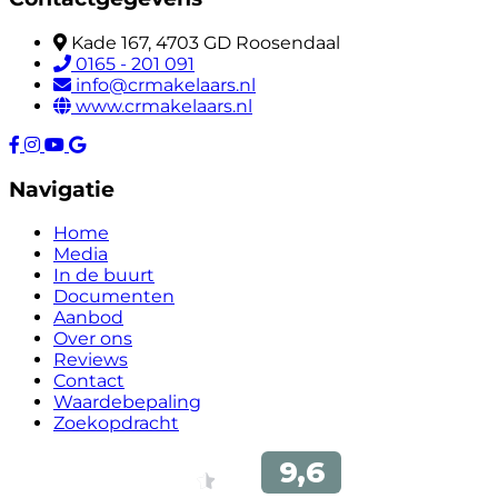
Kade 167, 4703 GD Roosendaal
0165 - 201 091
info@crmakelaars.nl
www.crmakelaars.nl
Navigatie
Home
Media
In de buurt
Documenten
Aanbod
Over ons
Reviews
Contact
Waardebepaling
Zoekopdracht