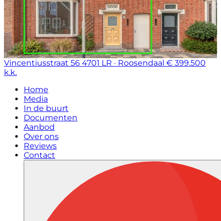
Vincentiusstraat 56
4701 LR · Roosendaal
€ 399.500
k.k.
Home
Media
In de buurt
Documenten
Aanbod
Over ons
Reviews
Contact