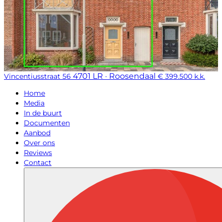
4701 LR · Roosendaal
Vincentiusstraat 56
€ 399.500 k.k.
Home
Media
In de buurt
Documenten
Aanbod
Over ons
Reviews
Contact