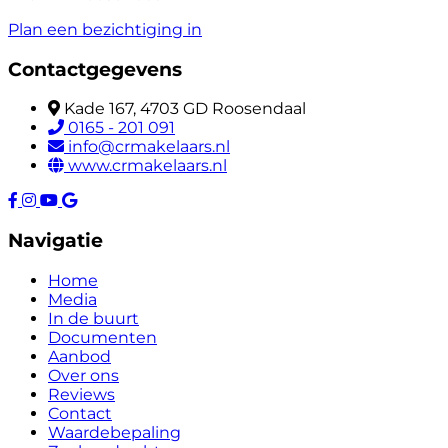
Plan een bezichtiging in
Contactgegevens
Kade 167, 4703 GD Roosendaal
0165 - 201 091
info@crmakelaars.nl
www.crmakelaars.nl
Navigatie
Home
Media
In de buurt
Documenten
Aanbod
Over ons
Reviews
Contact
Waardebepaling